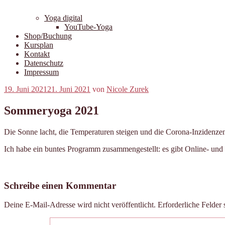
Yoga digital
YouTube-Yoga
Shop/Buchung
Kursplan
Kontakt
Datenschutz
Impressum
Veröffentlicht
19. Juni 2021
21. Juni 2021
von
Nicole Zurek
am
Sommeryoga 2021
Die Sonne lacht, die Temperaturen steigen und die Corona-Inzidenz
Ich habe ein buntes Programm zusammengestellt: es gibt Online- un
Schreibe einen Kommentar
Deine E-Mail-Adresse wird nicht veröffentlicht.
Erforderliche Felder 