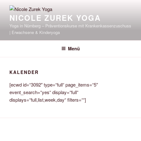
Zum
Inhalt
NICOLE ZUREK YOGA
springen
Yoga in Nürnberg – Präventionskurse mit Krankenkassenzuschuss
| Erwachsene & Kinderyoga
Menü
KALENDER
[ecwd id=“3092″ type=“full“ page_items=“5″
event_search=“yes“ display=“full“
displays=“full,list,week,day“ filters=““]