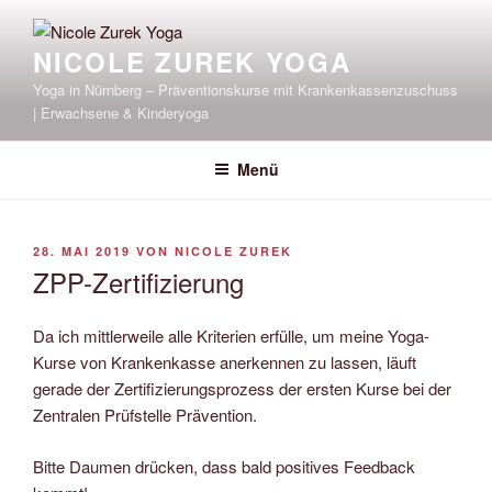
Zum
Inhalt
NICOLE ZUREK YOGA
springen
Yoga in Nürnberg – Präventionskurse mit Krankenkassenzuschuss
| Erwachsene & Kinderyoga
Menü
VERÖFFENTLICHT
28. MAI 2019
VON
NICOLE ZUREK
AM
ZPP-Zertifizierung
Da ich mittlerweile alle Kriterien erfülle, um meine Yoga-
Kurse von Krankenkasse anerkennen zu lassen, läuft
gerade der Zertifizierungsprozess der ersten Kurse bei der
Zentralen Prüfstelle Prävention.
Bitte Daumen drücken, dass bald positives Feedback