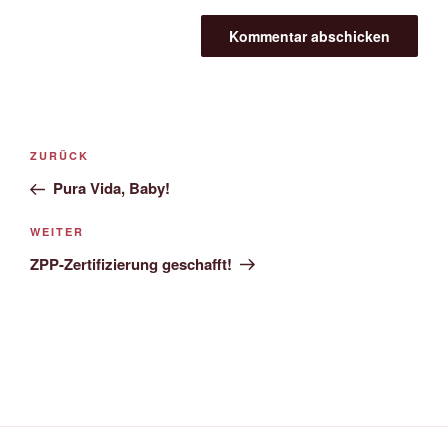
Beitragsnavigation
Vorheriger
ZURÜCK
Beitrag
Pura Vida, Baby!
Nächster
WEITER
Beitrag
ZPP-Zertifizierung geschafft!