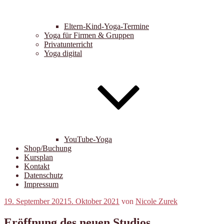
Eltern-Kind-Yoga-Termine
Yoga für Firmen & Gruppen
Privatunterricht
Yoga digital
YouTube-Yoga
Shop/Buchung
Kursplan
Kontakt
Datenschutz
Impressum
Veröffentlicht
19. September 2021
5. Oktober 2021
von
Nicole Zurek
am
Eröffnung des neuen Studios