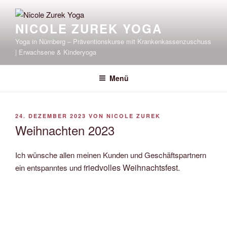
Zum
Inhalt
NICOLE ZUREK YOGA
springen
Yoga in Nürnberg – Präventionskurse mit Krankenkassenzuschuss
| Erwachsene & Kinderyoga
Menü
VERÖFFENTLICHT
24. DEZEMBER 2023
VON
NICOLE ZUREK
AM
Weihnachten 2023
Ich wünsche allen meinen Kunden und Geschäftspartnern
riedvolles Weihnachtsfest.
ein entspanntes und f