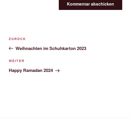
Beitragsnavigation
Vorheriger
ZURÜCK
Beitrag
Weihnachten im Schuhkarton 2023
Nächster
WEITER
Beitrag
Happy Ramadan 2024